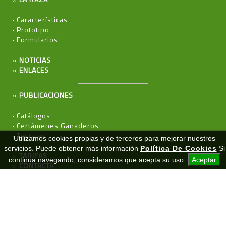
·
Características
·
Prototipo
·
Formularios
»
NOTICIAS
»
ENLACES
»
PUBLICACIONES
·
Catálogos
·
Certámenes Ganaderos
·
Testajes
Utilizamos cookies propias y de terceros para mejorar nuestros
servicios. Puede obtener más información
Política De Cookies
Si
»
TARIFAS
continua navegando, consideramos que acepta su uso.
Aceptar
»
CONTACTA
Página cofinanciada por el Ministerio de Agricultura y Pesca,