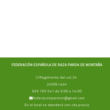
FEDERACIÓN ESPAÑOLA DE RAZA PARDA DE MONTAÑA
C/Regimiento del sol,24
24006 León
669 769 547 de 9:00 a 14:00
federacionparmon@gmail.com
En el local se atenderá con cita previa