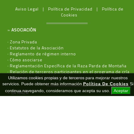
Aviso Legal
Política de Privacidad
Política de
Cookies
»
ASOCIACIÓN
·
Zona Privada
·
Estatutos de la Asociación
·
Reglamento de régimen interno
·
Cómo asociarse
·
Reglamentación Específica de la Raza Parda de Montaña
·
Relación de terceros participantes en el programa de cría
·
Realización de Controles de filiación
Utilizamos cookies propias y de terceros para mejorar nuestros
servicios. Puede obtener más información
Política De Cookies
Si
continua navegando, consideramos que acepta su uso.
Aceptar
»
LA RAZA
·
Características
·
Prototipo
·
Formularios
»
NOTICIAS